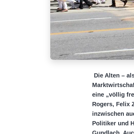
Die Alten – a
Marktwirtscha
eine „völlig f
Rogers, Felix 
inzwischen au
Politiker und
Gundlach. Auc