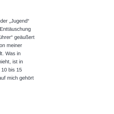
l der „Jugend“
 Enttäuschung
Führer“ geäußert
ion meiner
lt. Was in
eht, ist in
 10 bis 15
auf mich gehört