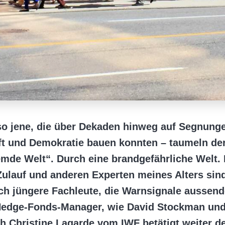
lso jene, die über Dekaden hinweg auf Segnung
ft und Demokratie bauen konnten – taumeln der
remde Welt“. Durch eine brandgefährliche Welt.
Zulauf und anderen Experten meines Alters sin
ch jüngere Fachleute, die Warnsignale aussend
 Hedge-Fonds-Manager, wie David Stockman und
h Christine Lagarde vom IWF betätigt weiter d