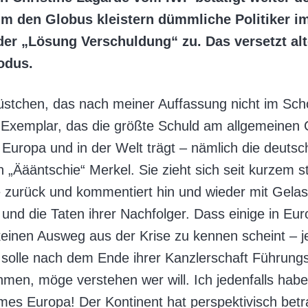
m den Globus kleistern dümmliche Politiker 
er „Lösung Verschuldung“ zu. Das versetzt alt
odus.
üstchen, das nach meiner Auffassung nicht im Sc
es Exemplar, das die größte Schuld am allgemeinen 
 Europa und in der Welt trägt – nämlich die deutsc
 „Äääntschie“ Merkel. Sie zieht sich seit kurzem st
e zurück und kommentiert hin und wieder mit Gela
nd die Taten ihrer Nachfolger. Dass einige in Eu
keinen Ausweg aus der Krise zu kennen scheint – j
 solle nach dem Ende ihrer Kanzlerschaft Führung
men, möge verstehen wer will. Ich jedenfalls habe
mes Europa! Der Kontinent hat perspektivisch betr