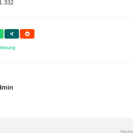
1.332
einung
dmin
Nächst