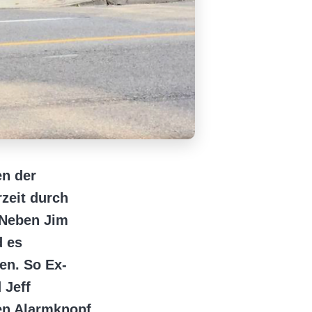
en der
zeit durch
 Neben Jim
d es
en. So Ex-
 Jeff
en Alarmknopf.