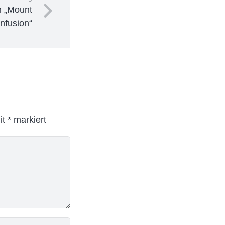
m „Mount
nfusion“
it
*
markiert