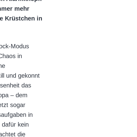
immer mehr
e Krüstchen in
hock-Modus
Chaos in
he
ill und gekonnt
ssenheit das
ropa – dem
etzt sogar
saufgaben in
 dafür kein
achtet die