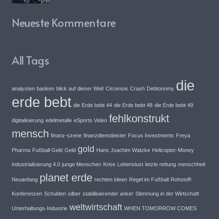
Neueste Kommentare
All Tags
die
analysten
banken
blick auf dieser Welt
Circensis
Crash
Debtonomy
erde bebt
die Erde bebt 44
die Erde bebt 48
die Erde bebt 49
fehlkonstrukt
digitalisierung
edelmetalle
eSports Video
mensch
finanz-szene
finanzdienstleister
Focus Investments
Freya
gold
Pharma
Fußball Geld
Geld
Hans Joachim Watzke
Helicopter-Money
industrialisierung 4.0
junge Menschen
Krise
Lebenslust
letzte rettung
menschheit
planet erde
Neuanfang
rechten Ideen
Regel im Fußball
Rohstoff-
Konferenzen
Schulden
silber
stabilisierender anker
Stimmung in der Wirtschaft
weltwirtschaft
Unterhaltungs-Industrie
WHEN TOMORROW COMES