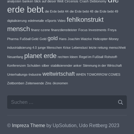
analysten
banken
blick auf dieser Welt
Circensis
Crash
Debtonomy
erde bebt
die Erde bebt 44
die Erde bebt 48
die Erde bebt 49
fehlkonstrukt
digitalisierung
edelmetalle
eSports Video
mensch
finanz-szene
finanzdienstleister
Focus Investments
Freya
gold
Pharma
Fußball Geld
Geld
Hans Joachim Watzke
Helicopter-Money
industrialisierung 4.0
junge Menschen
Krise
Lebenslust
letzte rettung
menschheit
planet erde
Neuanfang
rechten Ideen
Regel im Fußball
Rohstoff-
Konferenzen
Schulden
silber
stabilisierender anker
Stimmung in der Wirtschaft
weltwirtschaft
Unterhaltungs-Industrie
WHEN TOMORROW COMES
Zeitbomben
Zeitenwende
Zins
ökonomen
Suche
nach:
©
Impreza Theme
by UpSolution, Udo Rettberg 2023