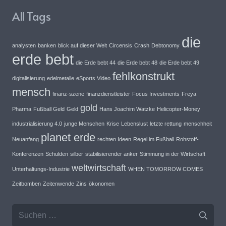
All Tags
die
analysten
banken
blick auf dieser Welt
Circensis
Crash
Debtonomy
erde bebt
die Erde bebt 44
die Erde bebt 48
die Erde bebt 49
fehlkonstrukt
digitalisierung
edelmetalle
eSports Video
mensch
finanz-szene
finanzdienstleister
Focus Investments
Freya
gold
Pharma
Fußball Geld
Geld
Hans Joachim Watzke
Helicopter-Money
industrialisierung 4.0
junge Menschen
Krise
Lebenslust
letzte rettung
menschheit
planet erde
Neuanfang
rechten Ideen
Regel im Fußball
Rohstoff-
Konferenzen
Schulden
silber
stabilisierender anker
Stimmung in der Wirtschaft
weltwirtschaft
Unterhaltungs-Industrie
WHEN TOMORROW COMES
Zeitbomben
Zeitenwende
Zins
ökonomen
Suche
nach: