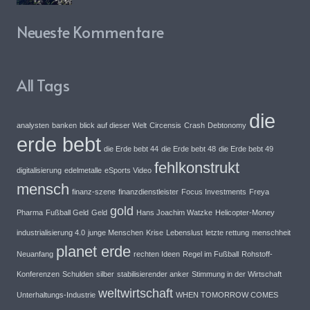
Neueste Kommentare
All Tags
die
analysten
banken
blick auf dieser Welt
Circensis
Crash
Debtonomy
erde bebt
die Erde bebt 44
die Erde bebt 48
die Erde bebt 49
fehlkonstrukt
digitalisierung
edelmetalle
eSports Video
mensch
finanz-szene
finanzdienstleister
Focus Investments
Freya
gold
Pharma
Fußball Geld
Geld
Hans Joachim Watzke
Helicopter-Money
industrialisierung 4.0
junge Menschen
Krise
Lebenslust
letzte rettung
menschheit
planet erde
Neuanfang
rechten Ideen
Regel im Fußball
Rohstoff-
Konferenzen
Schulden
silber
stabilisierender anker
Stimmung in der Wirtschaft
weltwirtschaft
Unterhaltungs-Industrie
WHEN TOMORROW COMES