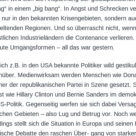
g“ in einem „big bang“. In Angst und Schrecken v
nur in den bekannten Krisengebieten, sondern auch
l geltenden Regionen. Und so überrascht nicht, we
tlichen Industrieländern die Contenance verlieren.
gute Umgangsformen – all das war gestern.
ch z.B. in den USA bekannte Politiker wild gestiku
enüber. Medienwirksam werden Menschen wie Don
er der republikanischen Partei in Szene gesetzt. 
t wie Hillary Clinton und Bernie Sanders im demo
-Politik. Gegenseitig werfen sie sich dabei Versa
ischen Gebieten – also Lug und Betrug vor. Noch we
dings stellt sich die Situation in Europa und seine
itische Debatte den raschen Über- gang von starke