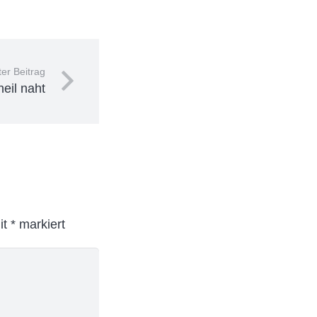
er Beitrag
eil naht
it
*
markiert