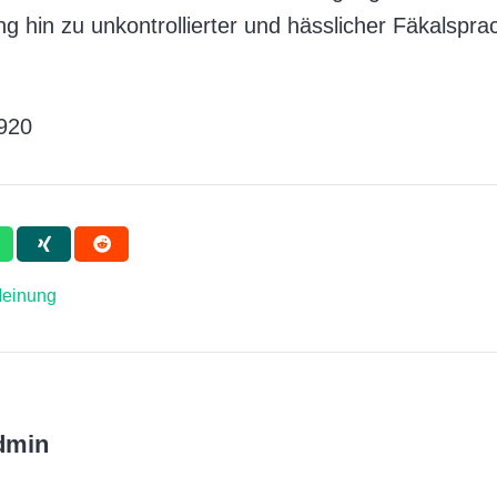
ng hin zu unkontrollierter und hässlicher Fäkalsprac
920
einung
dmin