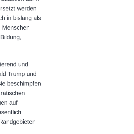
ersetzt werden
 in bislang als
nn Menschen
 Bildung,
lierend und
ald Trump und
Sie beschimpfen
kratischen
gen auf
sentlich
n Randgebieten
r