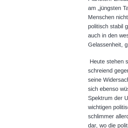
am „jüngsten Ta
Menschen nicht 
politisch stabi
auch in den wes
Gelassenheit, 
Heute stehen si
schreiend geg
seine Widersach
sich ebenso wüs
Spektrum der US
wichtigen polit
schlimmer aller
dar, wo die pol