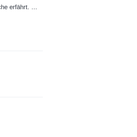
he erfährt.
…