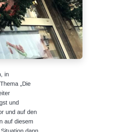
, in
 Thema „Die
iter
gst und
or und auf den
n auf diesem
 Situation dann