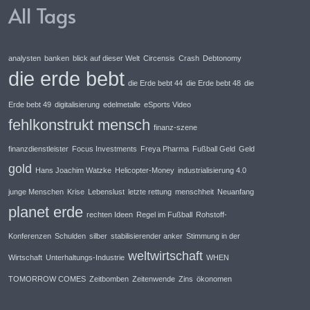
All Tags
analysten
banken
blick auf dieser Welt
Circensis
Crash
Debtonomy
die erde bebt
die Erde bebt 44
die Erde bebt 48
die
Erde bebt 49
digitalisierung
edelmetalle
eSports Video
fehlkonstrukt mensch
finanz-szene
finanzdienstleister
Focus Investments
Freya Pharma
Fußball Geld
Geld
gold
Hans Joachim Watzke
Helicopter-Money
industrialisierung 4.0
junge Menschen
Krise
Lebenslust
letzte rettung
menschheit
Neuanfang
planet erde
rechten Ideen
Regel im Fußball
Rohstoff-
Konferenzen
Schulden
silber
stabilisierender anker
Stimmung in der
weltwirtschaft
Wirtschaft
Unterhaltungs-Industrie
WHEN
TOMORROW COMES
Zeitbomben
Zeitenwende
Zins
ökonomen