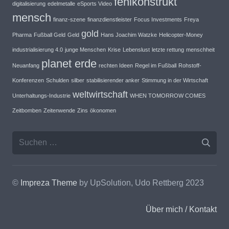
fehlkonstrukt
digitalisierung
edelmetalle
eSports Video
mensch
finanz-szene
finanzdienstleister
Focus Investments
Freya
gold
Pharma
Fußball Geld
Geld
Hans Joachim Watzke
Helicopter-Money
industrialisierung 4.0
junge Menschen
Krise
Lebenslust
letzte rettung
menschheit
planet erde
Neuanfang
rechten Ideen
Regel im Fußball
Rohstoff-
Konferenzen
Schulden
silber
stabilisierender anker
Stimmung in der Wirtschaft
weltwirtschaft
Unterhaltungs-Industrie
WHEN TOMORROW COMES
Zeitbomben
Zeitenwende
Zins
ökonomen
Suche
nach:
©
Impreza Theme
by UpSolution, Udo Rettberg 2023
Über mich / Kontakt