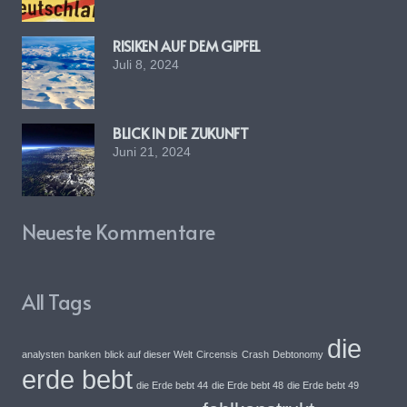
RISIKEN AUF DEM GIPFEL
Juli 8, 2024
BLICK IN DIE ZUKUNFT
Juni 21, 2024
Neueste Kommentare
All Tags
die
analysten
banken
blick auf dieser Welt
Circensis
Crash
Debtonomy
erde bebt
die Erde bebt 44
die Erde bebt 48
die Erde bebt 49