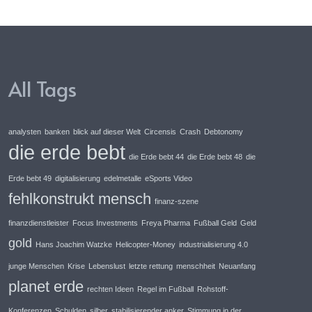
All Tags
analysten
banken
blick auf dieser Welt
Circensis
Crash
Debtonomy
die erde bebt
die Erde bebt 44
die Erde bebt 48
die
Erde bebt 49
digitalisierung
edelmetalle
eSports Video
fehlkonstrukt mensch
finanz-szene
finanzdienstleister
Focus Investments
Freya Pharma
Fußball Geld
Geld
gold
Hans Joachim Watzke
Helicopter-Money
industrialisierung 4.0
junge Menschen
Krise
Lebenslust
letzte rettung
menschheit
Neuanfang
planet erde
rechten Ideen
Regel im Fußball
Rohstoff-
Konferenzen
Schulden
silber
stabilisierender anker
Stimmung in der